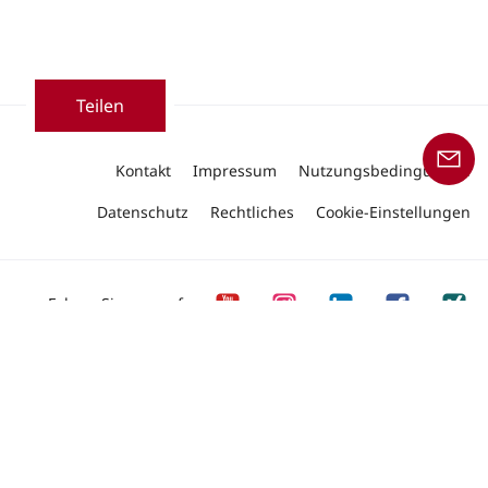
Teilen
Kontakt
Impressum
Nutzungsbedingungen
Datenschutz
Rechtliches
Cookie-Einstellungen
Folgen Sie uns auf
Copyright © 2026 Linde Material Handling
Unser Angebot an Produkten und Dienstleistungen
richtet sich an Geschäftskunden.