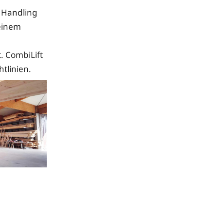
e Handling
 einem
. CombiLift
tlinien.