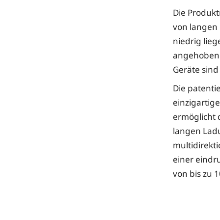
Die Produkt
von langen 
niedrig lie
angehobenen
Geräte sind
Die patenti
einzigarti
ermöglicht 
langen Lad
multidirekt
einer eindr
von bis zu 