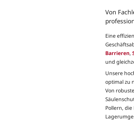
Von Fachl
professio
Eine effizi
Geschäftsab
Barrieren
,
und gleichz
Unsere hoch
optimal zu 
Von robuste
Säulenschut
Pollern, di
Lagerumgeb