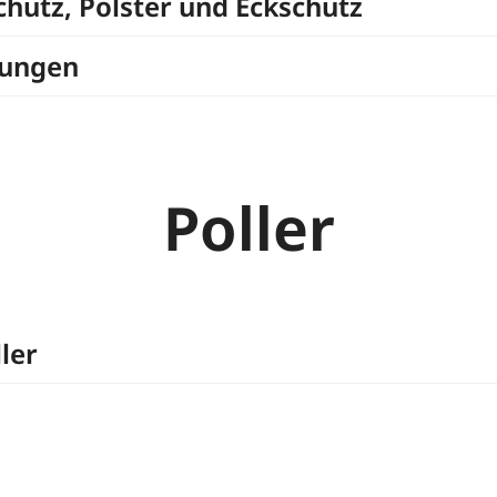
chutz, Polster und Eckschutz
rungen
Poller
ller