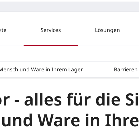
kte
Services
Lösungen
on Mensch und Ware in Ihrem Lager
Barrieren
 - alles für die S
und Ware in Ihr