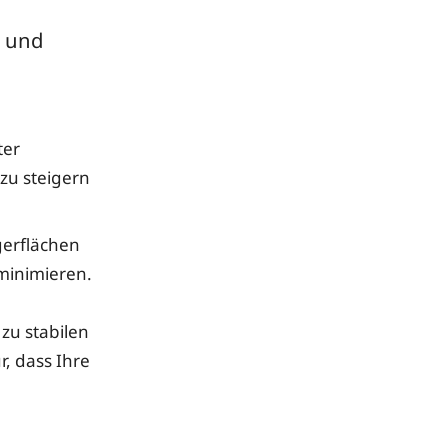
t und
ter
z zu steigern
gerflächen
 minimieren.
 zu stabilen
r, dass Ihre