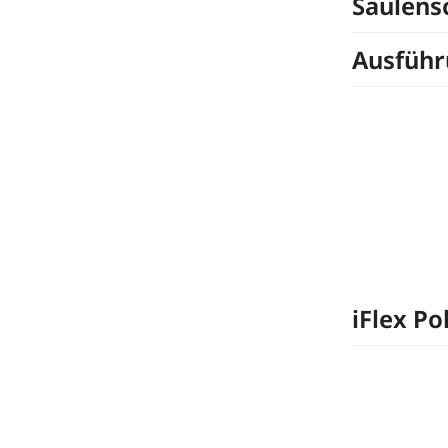
Säulens
Ausfüh
iFlex Po