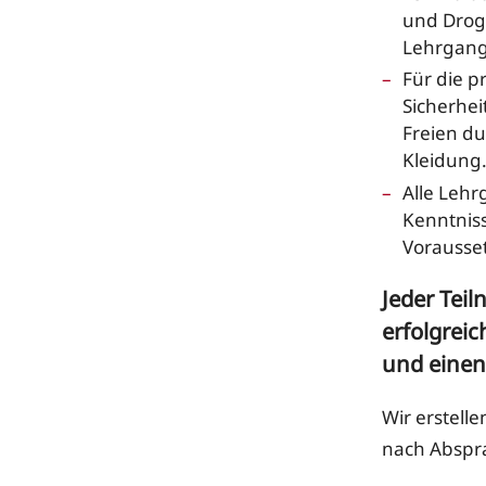
und Droge
Lehrgang
Für die p
Sicherhei
Freien du
Kleidung
Alle Lehr
Kenntnis
Vorausse
Jeder Tei
erfolgrei
und einen
Wir erstell
nach Abspra