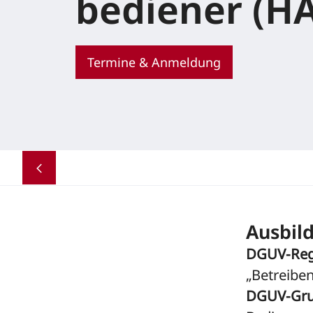
bediener (H
Termine & Anmeldung
Ausbil
DGUV-Reg
„Betreibe
DGUV-Gru