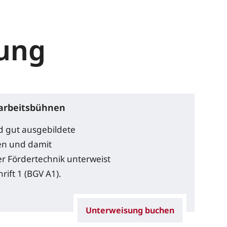
sung
barbeitsbühnen
nd gut ausgebildete
den und damit
r Fördertechnik unterweist
ift 1 (BGV A1).
Unterweisung buchen