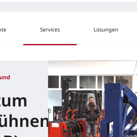
kte
Services
Lösungen
 und
zum
ühnen-