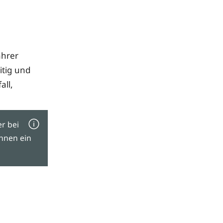
ahrer
itig und
all,
r bei
Ihnen ein