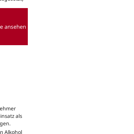
le ansehen
lnehmer
insatz als
lgen.
on Alkohol