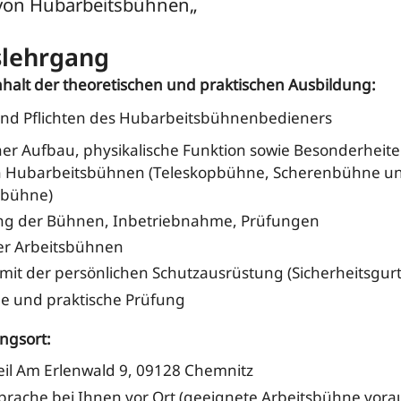
von Hubarbeitsbühnen„
slehrgang
halt der theoretischen und praktischen Ausbildung:
nd Pflichten des Hubarbeitsbühnenbedieners
er Aufbau, physikalische Funktion sowie Besonderheite
n Hubarbeitsbühnen (Teleskopbühne, Scherenbühne u
gbühne)
ung der Bühnen, Inbetriebnahme, Prüfungen
der Arbeitsbühnen
it der persönlichen Schutzausrüstung (Sicherheitsgurt
che und praktische Prüfung
ngsort:
eil Am Erlenwald 9, 09128 Chemnitz
rache bei Ihnen vor Ort (geeignete Arbeitsbühne vora