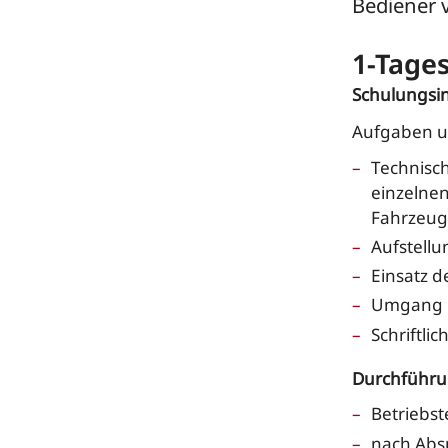
Bediener 
1-Tage
Schulungsin
Aufgaben u
Technisch
einzelne
Fahrzeu
Aufstell
Einsatz 
Umgang m
Schriftli
Durchführu
Betriebst
nach Absp