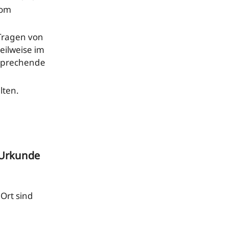
vom
 Tragen von
eilweise im
tsprechende
lten.
e Urkunde
 Ort sind