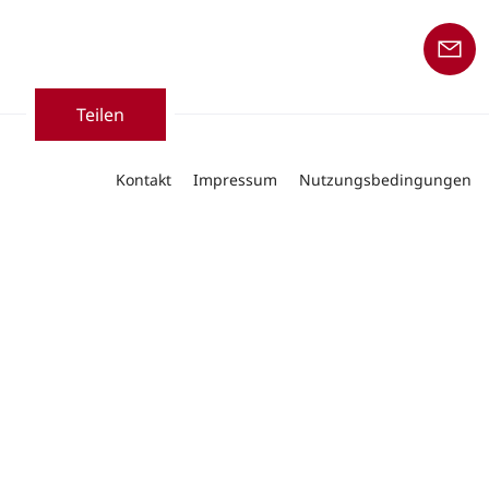
Teilen
Kontakt
Impressum
Nutzungsbedingungen
Datenschutz
Rechtliches
Cookie-Einstellungen
Folgen Sie uns auf
Copyright © 2026 Linde Material Handling
Unser Angebot an Produkten und Dienstleistungen
richtet sich an Geschäftskunden.