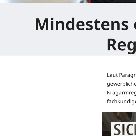
Mindestens 
Reg
Laut Parag
gewerbliche
Kragarmreg
fachkundige