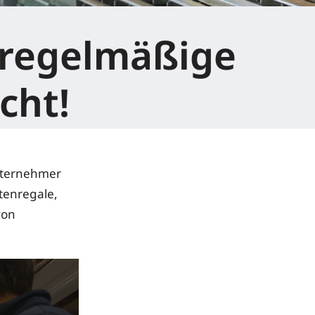
 regelmäßige
cht!
nternehmer
ttenregale,
von