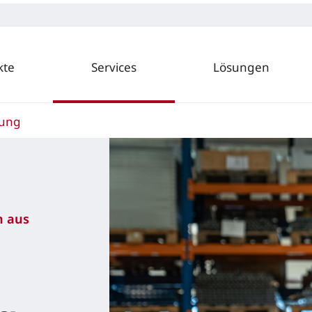
kte
Services
Lösungen
fung
n aus