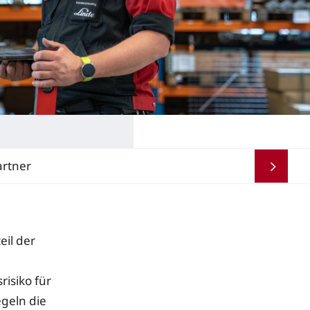
rtner
eil der
isiko für
egeln die