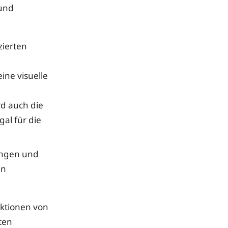
 und
zierten
ine visuelle
d auch die
al für die
gungen und
en
ektionen von
ten