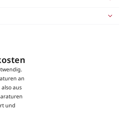
kosten
otwendig.
raturen an
 also aus
paraturen
rt und