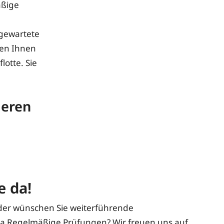
äßige
 gewartete
ten Ihnen
otte. Sie
ieren
e da!
der wünschen Sie weiterführende
 Regelmäßige Prüfungen? Wir freuen uns auf