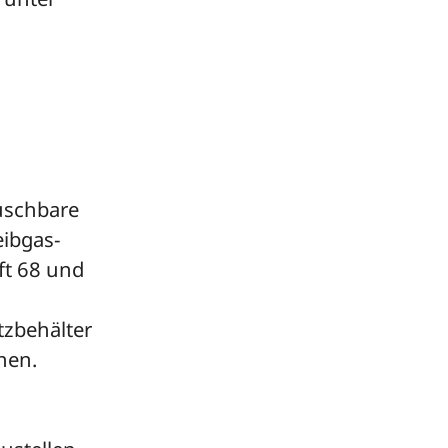
uschbare
eibgas-
ft 68 und
zbehälter
hen.