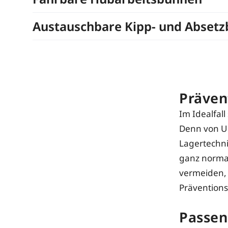
Austauschbare Kipp- und Absetz
Präven
Im Idealfal
Denn von Un
Lagertechni
ganz normal
vermeiden, 
Prävention
Passen