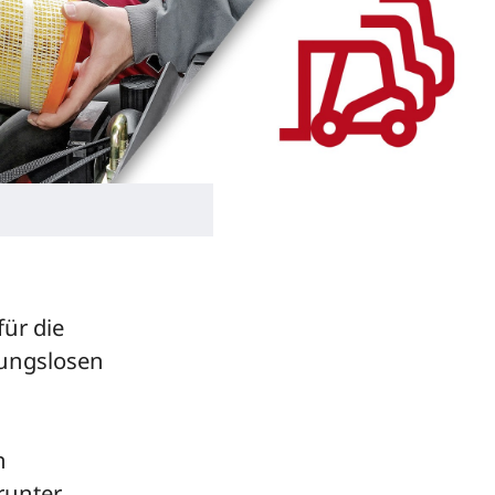
ür die
bungslosen
n
runter