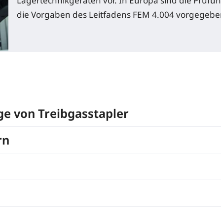
Lagertechnikgeräten vor. In Europa sind die Prüfu
die Vorgaben des Leitfadens FEM 4.004 vorgegebe
ge von Treibgasstapler
rn