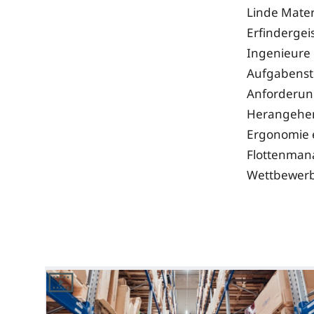
Linde Mater
Erfindergei
Ingenieure 
Aufgabenstel
Anforderun
Herangehens
Ergonomie e
Flottenman
Wettbewerbs