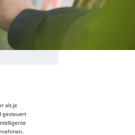
 als je
 gesteuert
ntelligente
ternehmen.