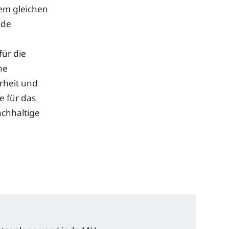
dem gleichen
nde
für die
he
rheit und
e für das
chhaltige