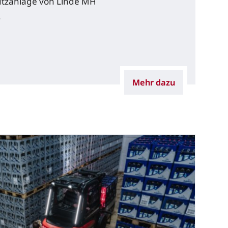
utzanlage von Linde MH
.
Mehr dazu