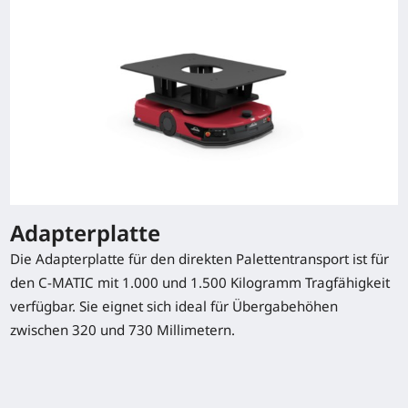
(1080 x 1080)
(mm)
C-MATIC 15
1,5 (t)
1200x1200 //
260 (mm)
(1080 x 1080)
(mm)
Typenblatt herunterladen
Adapterplatte
Die Adapterplatte für den direkten Palettentransport ist für
Sonderausstattung
den C-MATIC mit 1.000 und 1.500 Kilogramm Tragfähigkeit
verfügbar. Sie eignet sich ideal für Übergabehöhen
zwischen 320 und 730 Millimetern.
Adapterplatte
Transporttische