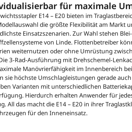
vidualisierbar für maximale U
ichtsstapler E14 – E20 bieten im Traglastberei
dellauswahl die größte Flexibilität am Markt u
dlichste Einsatzszenarien. Zur Wahl stehen Blei
ffzellensysteme von Linde. Flottenbetreiber kö
rien weiternutzen oder ohne Umrüstung zwische
. Die 3-Rad-Ausführung mit Drehschemel-Lenk
maximale Manövrierfähigkeit im Innenbereich be
len sie höchste Umschlagleistungen gerade au
ieben Varianten mit unterschiedlichen Batteriek
rfügung. Hierdurch erhalten Anwender für jedes
. All das macht die E14 – E20 in ihrer Traglastkl
ahrzeugen für den Inneneinsatz.