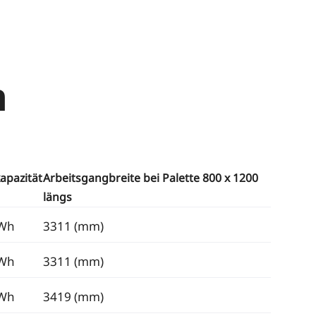
n
apazität
Arbeitsgangbreite bei Palette 800 x 1200
längs
kWh
3311 (mm)
kWh
3311 (mm)
kWh
3419 (mm)