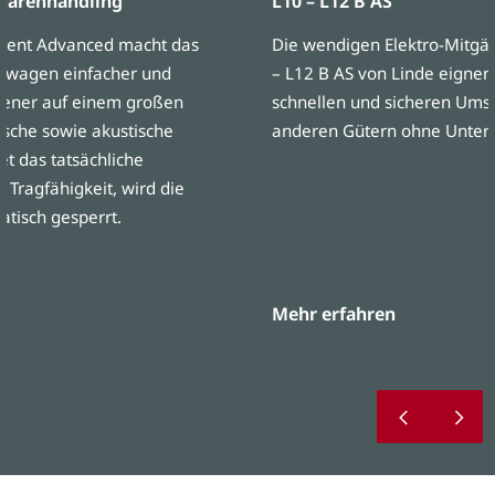
 Warenhandling
L10 – L12 B AS
ent Advanced macht das
Die wendigen Elektro-Mitgä
bwagen einfacher und
– L12 B AS von Linde eignen 
diener auf einem großen
schnellen und sicheren Ums
ische sowie akustische
anderen Gütern ohne Unterf
et das tatsächliche
 Tragfähigkeit, wird die
tisch gesperrt.
Mehr erfahren