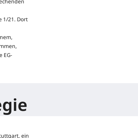
rechenden
 1/21. Dort
enem,
kommen,
e EG-
egie
uttgart, ein