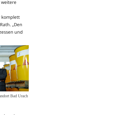
 weitere
r komplett
 Rath. „Den
zessen und
tandort Bad Urach