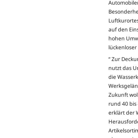
Automobilen
Besonderhei
Luftkurorte
auf den Ein
hohen Umwe
lückenlose
“ Zur Decku
nutzt das 
die Wasserk
Werksgeländ
Zukunft woll
rund 40 bis
erklärt der 
Herausforde
Artikelsort