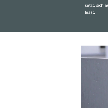
setzt, sich 
least.