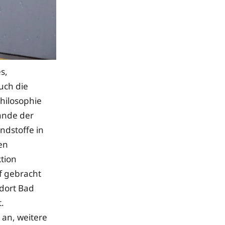
s,
uch die
philosophie
Rande der
ndstoffe in
en
ktion
f gebracht
ndort Bad
.
 an, weitere