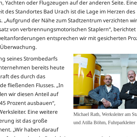
, Yachten oder Flugzeugen auf der anderen Seite. Eine
t des Standortes Bad Urach ist die Lage im Herzen des
s. „Aufgrund der Nähe zum Stadtzentrum verzichten wi
satz von verbrennungsmotorischen Staplern“, berichtet
ltanforderungen entsprechen wir mit gesicherten Pro
r Überwachung.
ng seines Strombedarfs
Unternehmen bereits heute
raft des durch das
e fließenden Flusses. „In
en wir diesen Anteil auf
 45 Prozent ausbauen“,
Werksleiter. Eine weitere
Michael Rath, Werksleiter am S
rung ist das große
und Atilla Böhm, Fuhrparkleiter
iment. „Wir haben darauf