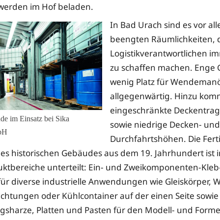
werden im Hof beladen.
In Bad Urach sind es vor al
beengten Räumlichkeiten, 
Logistikverantwortlichen i
zu schaffen machen. Enge
wenig Platz für Wendemanö
allgegenwärtig. Hinzu ko
eingeschränkte Deckentrag
de im Einsatz bei Sika
sowie niedrige Decken- und
bH
Durchfahrtshöhen. Die Fert
s historischen Gebäudes aus dem 19. Jahrhundert ist i
ktbereiche unterteilt: Ein- und Zweikomponenten-Kleb
 für diverse industrielle Anwendungen wie Gleiskörper, 
chtungen oder Kühlcontainer auf der einen Seite sowie
gsharze, Platten und Pasten für den Modell- und For