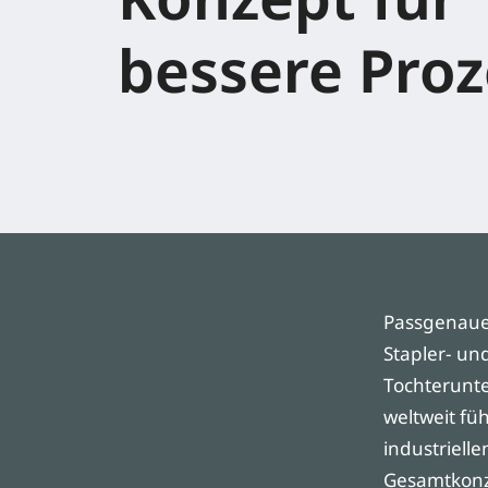
bessere Pro
Passgenaue 
Stapler- un
Tochterunte
weltweit f
industrielle
Gesamtkonze