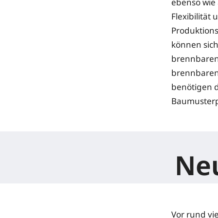
ebenso wie
Flexibilitä
Produktions
können sich
brennbaren
brennbaren 
benötigen d
Baumusterp
Neu
Vor rund vi