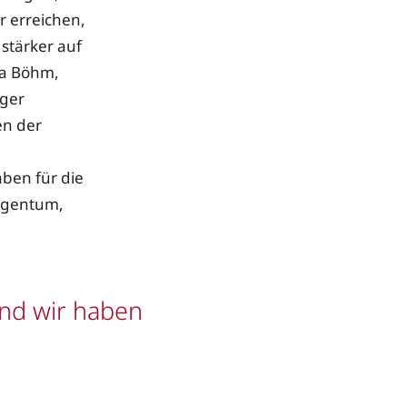
r erreichen,
 stärker auf
ila Böhm,
nger
en der
ben für die
Eigentum,
und wir haben