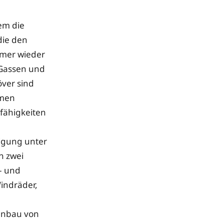
lem die
die den
mmer wieder
 Gassen und
ver sind
mmen
fähigkeiten
igung unter
n zwei
- und
Windräder,
menbau von