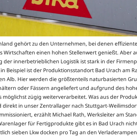
hland gehört zu den Unternehmen, bei denen effiziente
s Wirtschaften einen hohen Stellenwert genießt. Aber a
 der innerbetrieblichen Logistik ist stark in der Firmen
Ein Beispiel ist der Produktionsstandort Bad Urach am 
n Alb. Hier werden die größtenteils naturbasierten Gru
hältern oder Fässern angeliefert und aufgrund des hoh
s möglichst zügig weiterverarbeitet. Was aus der Produ
 direkt in unser Zentrallager nach Stuttgart-Weilimsdor
mmissioniert, erzählt Michael Rath, Werksleiter am Sta
Warenlager für Fertigprodukte gibt es in Bad Urach nicht
tlich sieben Lkw docken pro Tag an den Verladerampen