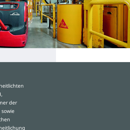
eitlichten
H,
ner der
 sowie
schen
heitlichung