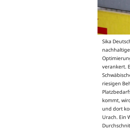
Sika Deutsc
nachhaltige
Optimierung
verankert. 
Schwäbische
riesigen Be
Platzbedarf
kommt, wird
und dort ko
Urach. Ein 
Durchschnit