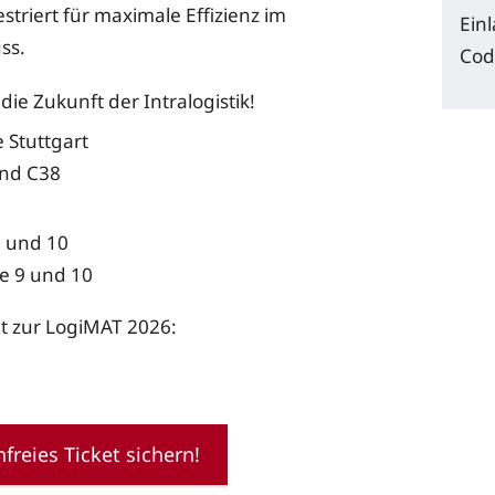
estriert für maximale Effizienz im
Ein
ss.
Cod
 die Zukunft der Intralogistik!
 Stuttgart
und C38
8 und 10
e 9 und 10
et zur LogiMAT 2026:
freies Ticket sichern!