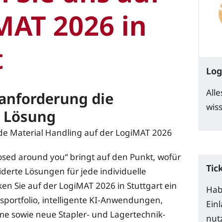
MAT 2026 in
t
Log
All
anforderung die
wis
e Lösung
de Material Handling auf der LogiMAT 2026
sed around you“ bringt auf den Punkt, wofür
Tic
erte Lösungen für jede individuelle
 Sie auf der LogiMAT 2026 in Stuttgart ein
Hab
portfolio, intelligente KI-Anwendungen,
Ein
eme sowie neue Stapler- und Lagertechnik-
nutz