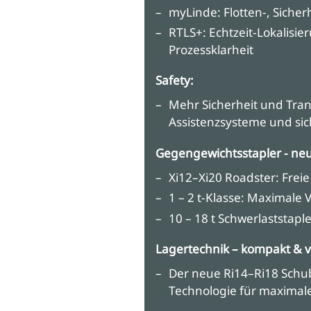
myLinde: Flotten-, Sicher
RTLS+: Echtzeit-Lokalisie
Prozessklarheit
Safety:
Mehr Sicherheit und Tran
Assistenzsysteme und sic
Gegengewichtsstapler - neu
Xi12–Xi20 Roadster: Freie
1 – 2 t-Klasse: Maximale V
10 – 18 t Schwerlaststap
Lagertechnik – kompakt & v
Der neue Ri14–Ri18 Schub
Technologie für maximale 