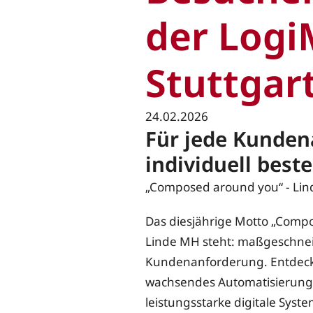
der Logi
Stuttgar
24.02.2026
Für jede Kunden
individuell best
„Composed around you“ - Lin
Das diesjährige Motto „Compo
Linde MH steht: maßgeschneid
Kundenanforderung. Entdecken
wachsendes Automatisierungs
leistungsstarke digitale Syst