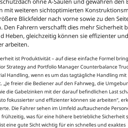
rschutzdach ohne A-Säulen und gewähren den 
mit weiteren sichtoptimierten Konstruktions
rößere Blickfelder nach vorne sowie zu den Sei
. Den Fahrern verschafft dies mehr Sicherheit 
 Heben, gleichzeitig können sie effizienter un
r arbeiten.
cherheit ist Produktivität – auf diese einfache Formel brin
or Strategy and Portfolio Manager Counterbalance Truc
ial Handling, wenn es um das tagtägliche Handling mi
t. „Je freier die Bediener auf den Fahrweg, die Umgebu
wie die Gabelzinken mit der darauf befindlichen Last sc
o fokussierter und effizienter können sie arbeiten“, erk
erte. Die Fahrer sehen im Umfeld auftauchende Person
frühzeitig, was für eine höhere betriebliche Sicherheit 
 ist eine gute Sicht wichtig für ein schnelles und exaktes