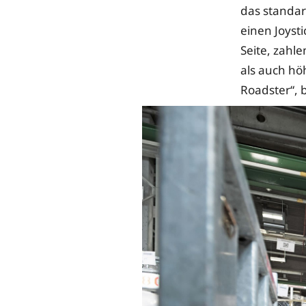
das standa
einen Joysti
Seite, zahl
als auch hö
Roadster“, 