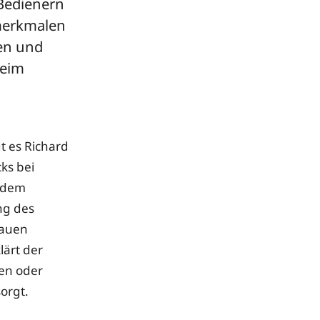
Bedienern
merkmalen
ten und
beim
d
gt es Richard
ks bei
t dem
ng des
hauen
lärt der
en oder
sorgt.