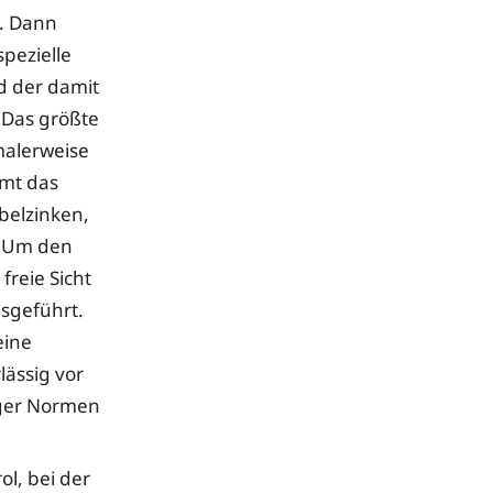
. Dann
spezielle
d der damit
 Das größte
malerweise
mmt das
belzinken,
. Um den
reie Sicht
sgeführt.
eine
lässig vor
iger Normen
ol, bei der