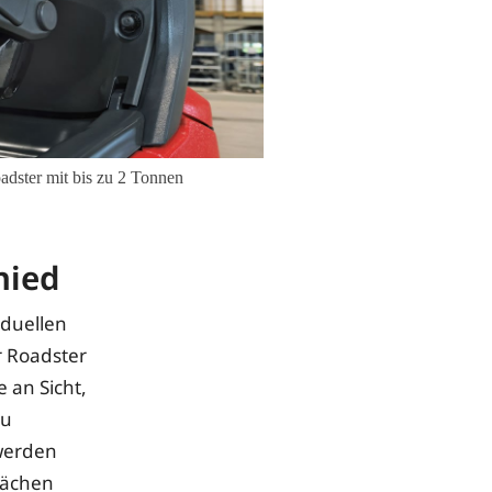
adster mit bis zu 2 Tonnen
hied
iduellen
r Roadster
 an Sicht,
zu
 werden
lächen