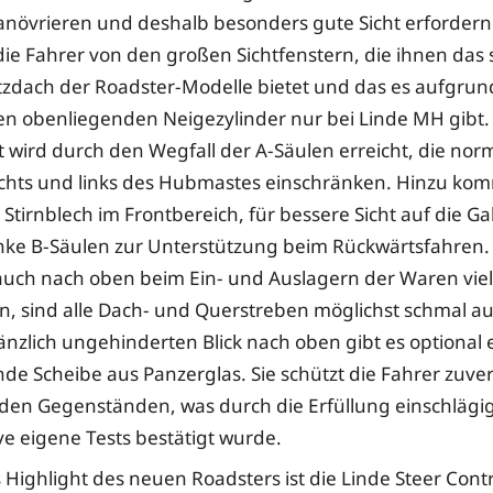
növrieren und deshalb besonders gute Sicht erfordern
 die Fahrer von den großen Sichtfenstern, die ihnen das 
zdach der Roadster-Modelle bietet und das es aufgrun
 obenliegenden Neigezylinder nur bei Linde MH gibt.
ht wird durch den Wegfall der A-Säulen erreicht, die nor
echts und links des Hubmastes einschränken. Hinzu ko
Stirnblech im Frontbereich, für bessere Sicht auf die Ga
nke B-Säulen zur Unterstützung beim Rückwärtsfahren
uch nach oben beim Ein- und Auslagern der Waren viel f
, sind alle Dach- und Querstreben möglichst schmal au
änzlich ungehinderten Blick nach oben gibt es optional 
e Scheibe aus Panzerglas. Sie schützt die Fahrer zuver
den Gegenständen, was durch die Erfüllung einschläg
ve eigene Tests bestätigt wurde.
 Highlight des neuen Roadsters ist die Linde Steer Contr