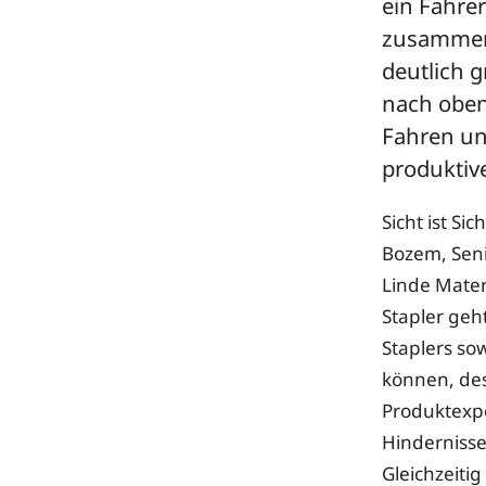
ein Fahre
zusammen 
deutlich g
nach oben
Fahren und
produktive
Sicht ist Si
Bozem, Seni
Linde Mater
Stapler geh
Staplers so
können, dest
Produktexp
Hindernisse 
Gleichzeitig