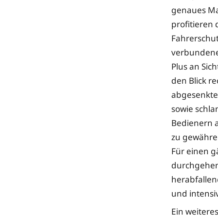
genaues Ma
profitieren
Fahrerschut
verbundenen
Plus an Sic
den Blick r
abgesenkte 
sowie schla
Bedienern a
zu gewähren
Für einen g
durchgehend
herabfallen
und intensi
Ein weiteres