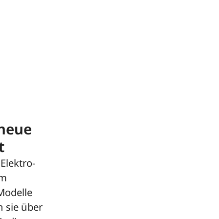
 neue
t
Elektro-
im
Modelle
n sie über