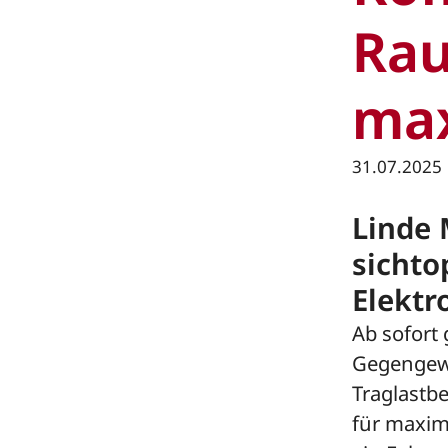
Ra
max
31.07.2025
Linde 
sichto
Elektr
Ab sofort 
Gegengewi
Traglastb
für maxima