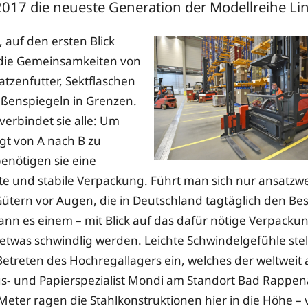
2017 die neueste Generation der Modellreihe Lin
auf den ersten Blick
 die Gemeinsamkeiten von
tzenfutter, Sektflaschen
ßenspiegeln in Grenzen.
verbindet sie alle: Um
t von A nach B zu
enötigen sie eine
e und stabile Verpackung. Führt man sich nur ansatzwe
tern vor Augen, die in Deutschland tagtäglich den Bes
ann es einem – mit Blick auf das dafür nötige Verpacku
etwas schwindlig werden. Leichte Schwindelgefühle stel
etreten des Hochregallagers ein, welches der weltweit
- und Papierspezialist Mondi am Standort Bad Rappena
eter ragen die Stahlkonstruktionen hier in die Höhe – 