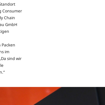
Standort
ng Consumer
ly Chain
enau GmbH
tigen
n Packen
ns im
„Da sind wir
le
n.“