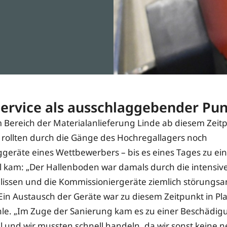
Service als ausschlaggebender Pu
Bereich der Materialanlieferung Linde ab diesem Zeit
, rollten durch die Gänge des Hochregallagers noch
eräte eines Wettbewerbers – bis es eines Tages zu e
l kam: „Der Hallenboden war damals durch die intensi
hlissen und die Kommissioniergeräte ziemlich störungsan
in Austausch der Geräte war zu diesem Zeitpunkt in Pl
hle. „Im Zuge der Sanierung kam es zu einer Beschädig
 und wir mussten schnell handeln, da wir sonst keine 