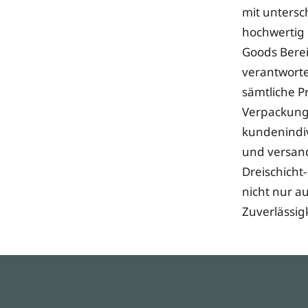
mit untersc
hochwertig
Goods Berei
verantwort
sämtliche P
Verpackung:
kundenindiv
und versand
Dreischicht-
nicht nur 
Zuverlässig