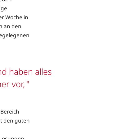
ige
er Woche in
en an den
hegelegenen
nd haben alles
er vor,
 Bereich
it den guten
g-Lösungen