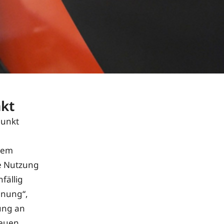
nkt
punkt
inem
ve Nutzung
fällig
anung“,
ung an
neuen