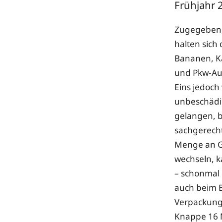
Frühjahr 
Zugegeben, 
halten sich
Bananen, Ka
und Pkw-Au
Eins jedoch 
unbeschädig
gelangen, b
sachgerecht
Menge an Gü
wechseln, k
– schonmal 
auch beim B
Verpackungs
Knappe 16 M