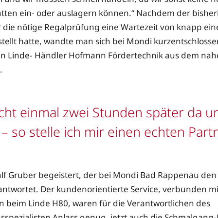
tten ein- oder auslagern können.“ Nachdem der bisher
r die nötige Regalprüfung eine Wartezeit von knapp ein
stellt hatte, wandte man sich bei Mondi kurzentschloss
n Linde- Händler Hofmann Fördertechnik aus dem na
.
cht einmal zwei Stunden später da u
– so stelle ich mir einen echten Partn
Ralf Gruber begeistert, der bei Mondi Bad Rappenau den
antwortet. Der kundenorientierte Service, verbunden m
 beim Linde H80, waren für die Verantwortlichen des
spezialisten Anlass genug, jetzt auch die Schmalgan