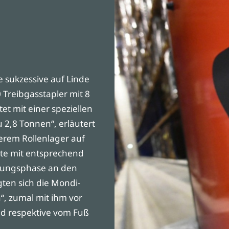
e sukzessive auf Linde
Treibgasstapler mit 8
t mit einer speziellen
u 2,8 Tonnen“, erläutert
nserem Rollenlager auf
äte mit entsprechend
nungsphase an den
ten sich die Mondi-
“, zumal mit ihm vor
nd respektive vom Fuß