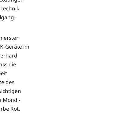
rtechnik
algang-
n erster
-K-Geräte im
Gerhard
ass die
eit
äte des
ichtigen
ie Mondi-
arbe Rot.