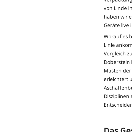
von Linde 
haben wir e
Geräte live 
Worauf es b
Linie ankomm
Vergleich z
Doberstein 
Masten der 
erleichtert 
Aschaffenb
Disziplinen
Entscheider
Das Ge