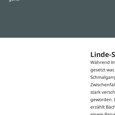
Linde-
Während im 
gesetzt war
Schmalgangg
Zwischenfal
stark versc
geworden. E
erzählt Bäc
einem Regal