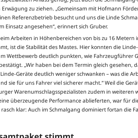
in Erwägung zu ziehen. „Gemeinsam mit Hofmann Förde
inen Referenzbetrieb besucht und uns die Linde Schm
im Einsatz angesehen“, erinnert sich Gruber.
eim Arbeiten in Höhenbereichen von bis zu 16 Metern i
t, ist die Stabilität des Mastes. Hier konnten die Linde
um Wettbewerb deutlich punkten, wie Fahrzeugführer 
bestätigt. „Wir haben bei dem Termin gleich gesehen, d
Linde-Geräte deutlich weniger schwanken – was die Arb
und sie für uns Fahrer viel sicherer macht.“ Weil die Ger
urger Warenumschlagsspezialisten zudem in weiteren w
 eine überzeugende Performance ablieferten, war für d
 rasch klar: Auch im Schmalgang dominiert fortan die F
samtpaket stimmt