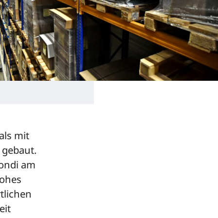
als mit
 gebaut.
Mondi am
hohes
tlichen
eit