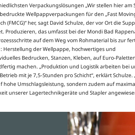
hiedlichsten Verpackungslösungen „Wir stellen hier am 
 bedruckte Wellpappverpackungen für den „Fast Movi
ch (FMCG)“ her, sagt David Schulze, der vor Ort die Supp
et. Produzieren, das umfasst bei der Mondi Bad Rapp
rozessschritte auf dem Weg vom Rohmaterial bis zur fer
 Herstellung der Wellpappe, hochwertiges und
iduelles Bedrucken, Stanzen, Kleben, auf Euro-Palette
fertig machen. „Produktion und Logistik arbeiten bei u
Betrieb mit je 7,5-Stunden pro Schicht“, erklärt Schulze. 
auf hohe Umschlagsleistung, sondern zudem auf maxima
keit unserer Lagertechnikgeräte und Stapler angewiese