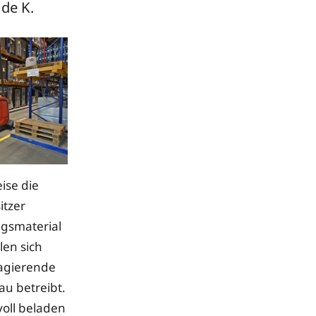
de K.
ise die
itzer
ngsmaterial
len sich
 agierende
u betreibt.
voll beladen